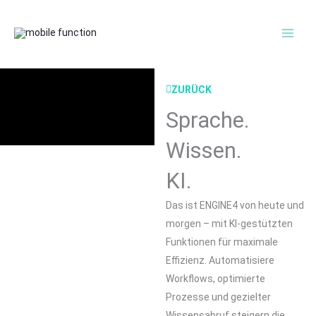
Inhalt
MAI
springen
MEN
ZURÜCK
Sprache.
Wissen.
KI.
Das ist ENGINE4 von heute und
morgen – mit KI-gestützten
Funktionen für maximale
Effizienz.
Automatisiere
Workflows,
optimierte
Prozesse und gezielter
Wissensabruf steigern die