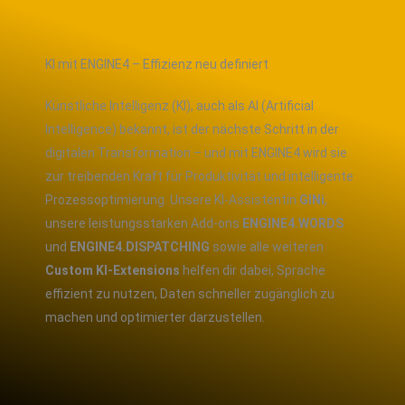
KI mit ENGINE4 – Effizienz neu definiert
Künstliche Intelligenz (KI), auch als AI (Artificial
Intelligence) bekannt, ist der nächste Schritt in der
digitalen Transformation – und mit ENGINE4 wird sie
zur treibenden Kraft für Produktivität und intelligente
Prozessoptimierung.
Unsere KI-Assistentin
GINi
,
unsere leistungsstarken Add-ons
ENGINE4.WORDS
und
ENGINE4.DISPATCHING
sowie alle weiteren
Custom KI-Extensions
helfen dir dabei, Sprache
effizient zu nutzen, Daten schneller zugänglich zu
machen und optimierter darzustellen.