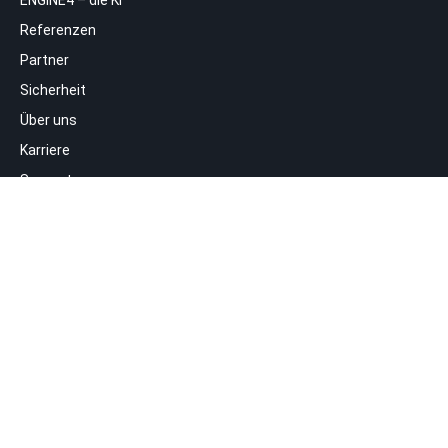
Referenzen
Partner
Sicherheit
Über uns
Karriere
Support
FAQ
Top-Funktionen
Field Service Management
Mobile Auftragsabwicklung
Mobile Zeiterfassung
Einsatzplanung
Smarte KI-Wissensdatenbank
KI-gestützte Tourenplanung und Routenoptimierung