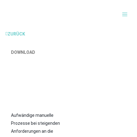
Inhalt
MAI
springen
MEN
ZURÜCK
DOWNLOAD
Aufwändige manuelle
Prozesse bei steigenden
Anforderungen an die