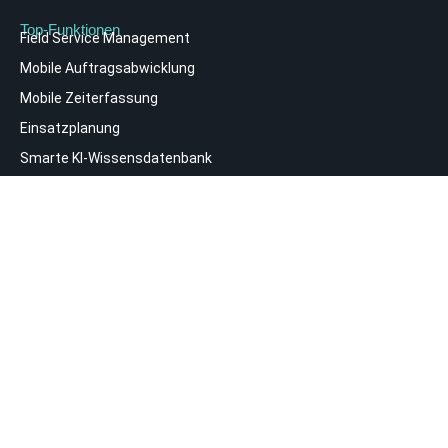
Top-Funktionen
Field Service Management
Mobile Auftragsabwicklung
Mobile Zeiterfassung
Einsatzplanung
Smarte KI-Wissensdatenbank
KI-gestützte Tourenplanung und Routenoptimierung
KI-gestützte Textoptimierung
Digitaler Servicebericht
Verbinde dich mit uns
Bleib auf dem Laufenden mit unserem ENGINE4-Newsletter:
News, Produkte, Updates, Aktionen u. v. m.
SENDEN
Folge uns auf