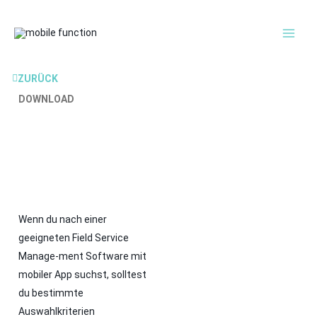
Inhalt
MAI
springen
MEN
ZURÜCK
DOWNLOAD
Wenn du nach einer
geeigneten Field Service
Manage-ment Software mit
mobiler App suchst, solltest
du bestimmte
Auswahlkriterien