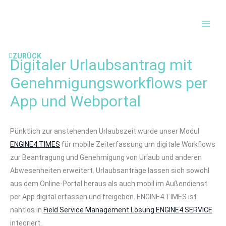
Inhalt
MAI
springen
MEN
ZURÜCK
Digitaler Urlaubsantrag mit
Genehmigungsworkflows per
App und Webportal
Pünktlich zur anstehenden Urlaubszeit wurde unser Modul
ENGINE4.TIMES
für mobile Zeiterfassung um digitale Workflows
zur Beantragung und Genehmigung von Urlaub und anderen
Abwesenheiten erweitert. Urlaubsanträge lassen sich sowohl
aus dem Online-Portal heraus als auch mobil im Außendienst
per App digital erfassen und freigeben. ENGINE4.TIMES ist
nahtlos in
Field Service Management Lösung ENGINE4.SERVICE
integriert.